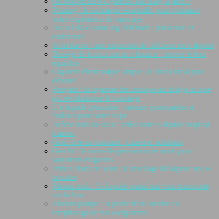
Où trouver les e-cigarettes lost mary à paris ?
Priming : la technique essentielle pour optimiser
votre expérience de vapotage
Accu 18650 samsung 3000mah : puissance et
endurance
Kiwi flavor : une explosion de fraîcheur en e-liquide
Dosage de la nicotine en e-liquide : trouver le bon
équilibre
Cigarette électronique simple : le choix idéal pour
débuter
Penguin : la cigarette électronique au design unique
qui révolutionne le vapotage
L’e-liquide grenadine : saveurs gourmandes et
fraîches pour votre vape
Arôme noix de coco : créez votre e-liquide tropical
maison
Goût âcre en vapotant : causes et solutions
Gen W : la nouvelle génération de mods pour
vapoteurs exigeants
Petites fioles en verre : le stockage idéal pour vos e-
liquides
Moons rock : l’e-liquide spatial qui vous transporte
sur la lune
Flacons pompe : la praticité au service du
remplissage de vos e-cigarettes