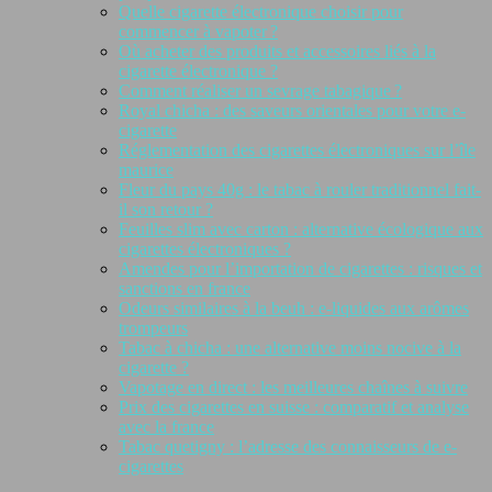
Quelle cigarette électronique choisir pour
commencer à vapoter ?
Où acheter des produits et accessoires liés à la
cigarette électronique ?
Comment réaliser un sevrage tabagique ?
Royal chicha : des saveurs orientales pour votre e-
cigarette
Réglementation des cigarettes électroniques sur l’île
maurice
Fleur du pays 40g : le tabac à rouler traditionnel fait-
il son retour ?
Feuilles slim avec carton : alternative écologique aux
cigarettes électroniques ?
Amendes pour l’importation de cigarettes : risques et
sanctions en france
Odeurs similaires à la beuh : e-liquides aux arômes
trompeurs
Tabac à chicha : une alternative moins nocive à la
cigarette ?
Vapotage en direct : les meilleures chaînes à suivre
Prix des cigarettes en suisse : comparatif et analyse
avec la france
Tabac quetigny : l’adresse des connaisseurs de e-
cigarettes