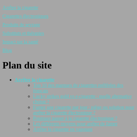
Arrêter la cigarette
Cigarettes électroniques
Produits de sevrage
Substituts et thérapies
Impact sur la santé
Blog
Plan du site
Arrêter la cigarette
Top 10 des marques de cigarettes préférées des
français
Lucky strikes gold vs e-cigarette : quelle alternative
choisir ?
Fumer une cigarette par jour : piège ou solution pour
arrêter la cigarette électronique ?
Pourquoi passer à la cigarette électronique ?
Les différents moyens pour arrêter de fumer
Arrêter la cigarette en vapotant