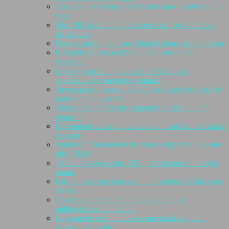
Aosvape : une marque montante dans l’univers de la
vape
Shortfill : la solution pour personnaliser votre taux
de nicotine
Dosage parfait pour un e-liquide pina colada maison
E-liquide gâteau au kiwi : l’exotisme sucré
vapotable
Le tirage parfait : guide complet pour une
expérience de vapotage optimale
Saveur pinky lemon : la fraîcheur acidulée et fruitée
pour votre e-cigarette
Où trouver la meilleure cigarette électronique à
rennes ?
La cigarette électronique au kiwi : fraîcheur exotique
garantie
Optimiser l’autonomie de votre e-cigarette avec une
pile 18650
Test du voopoo argus E40 : performance et design
réunis
Kits de vapotage tout-en-un : la solution idéale pour
débuter
Conversion facile : 50 ml de e-liquide en
milligrammes de nicotine
La cigarette rose : un accessoire tendance pour
vapoter avec style