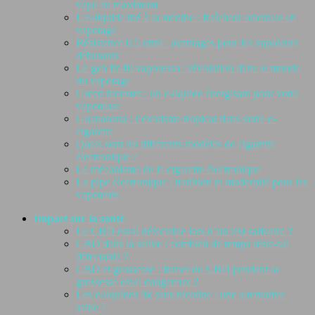
vape au maximum
L’e-liquide thé à la menthe : fraîcheur orientale en
vapotage
Résistance 0.5 ohm : avantages pour les vapoteurs
débutants
Le gen fit 40 vaporesso : révolution dans le monde
du vapotage
Green monster : un e-liquide énergisant pour votre
vapoteuse
Guanabana : l’exotisme tropical dans votre e-
cigarette
Quels sont les différents modèles de cigarette
électronique ?
Le mécanisme de la cigarette électronique
La pipe électronique : tradition et modernité pour les
vapoteurs
Impact sur la santé
Le CBD est-il détectable lors d’un test salivaire ?
CBD dans la salive : combien de temps reste-t-il
détectable ?
CBD et grossesse : fumer du CBD pendant la
grossesse est-il dangereux ?
Les e-liquides 9k sans nicotine : une alternative
saine ?