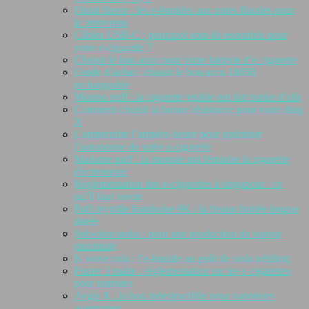
Floral flavor : les e-liquides aux notes florales pour
le printemps
Câbles USB-C : pourquoi sont-ils essentiels pour
votre e-cigarette ?
Choisir le bon accu pour votre batterie d’e-cigarette
Guide d’achat : choisir le bon accu 18650
rechargeable
Mosmo puff : la cigarette jetable qui fait parler d’elle
Comment choisir la bonne résistance pour votre drag
X
Comprendre l’ampère-heure pour optimiser
l’autonomie de votre e-cigarette
Madame puff : la marque qui féminise la cigarette
électronique
Réglementation des e-cigarettes à singapour : ce
qu’il faut savoir
Puff myrtille framboise 9K : la fusion fruitée longue
durée
Sub-ohm tanks : pour une production de vapeur
maximale
K wave cola : l’e-liquide au goût de soda pétillant
Fumer à malte : réglementation sur les e-cigarettes
pour touristes
Aegis X : la box indestructible pour vapoteurs
aventuriers