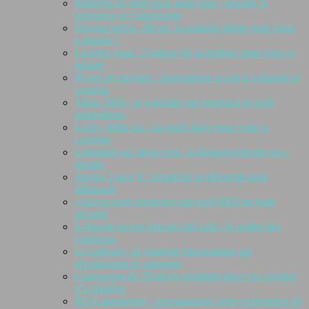
Batteries en série pour mod vape : booster la
puissance et l’autonomie
Dosage précis : 80 ml, la quantité idéale pour votre
e-liquide ?
Licorice vape : l’audace de la réglisse dans votre e-
liquide
40 mg de nicotine : équivalence en ml d’e-liquide et
conseils
Tabac 2000 : le e-liquide qui reproduit le goût
authentique
Lucky strike ice : un goût glacé pour votre e-
cigarette
Limonade au citron vert : la boisson estivale en e-
liquide
Justfog J easy 9 : simplicité et efficacité pour
débutants
Astuces pour recharger une puff 9000 en toute
sécurité
E-liquide saveur biscuit café noir : le goûter des
vapoteurs
Le caliburn : la cigarette électronique qui
révolutionne le vapotage
Conversion de 70 ml en grammes pour vos recettes
d’e-liquides
RDA atomiseurs : personnalisez votre expérience de