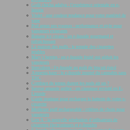
Goût chicha adalya : l’expérience orientale en e-
liquide
Violet : une couleur tendance pour votre matériel de
vape
Pod argus pro voopoo : performance et style pour
vapoteurs exigeants
Banane ice cream : un e-liquide gourmand et
rafraîchissant
La maison des puffs : le temple des cigarettes
jetables
Mary’s berries : un e-liquide fruité qui séduit les
vapoteurs
Speculoos : l’e-liquide au goût de biscuit épicé
Amnesia haze : le e-liquide inspiré du cannabis sans
THC
Combien de temps durent les pods air up ?
Saveur amande grillée : un classique revisité en E-
Liquide
Guide pratique pour recharger la batterie de votre e-
cigarette
Meilleure puff rechargeable : critères de choix pour
vapoteurs
Gen X : la nouvelle génération d’utilisateurs de
cigarettes électroniques et e-liquides