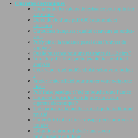
Cigarettes électroniques
Comprendre les valeurs de résistance pour optimiser
votre vape
Durée de vie d’une puff 600 : autonomie et
utilisation
Cartouches françaises : qualité et saveurs au rendez-
vous
Puffy pink : la tendance pastel dans l’univers du
vapotage
Quelle puissance pour une résistance de 1.2 ohm ?
Tornado puff : l’e-cigarette jetable du site officiel
analysée
Geek vape : quel modèle choisir selon votre budget
?
Smok : le site officiel pour trouver votre e-cigarette
idéale
Puff fraise pastèque : l’été en bouche toute l’année
Comment choisir le bon e-liquide pour votre
cigarette électronique ?
Thé marocain à la menthe : un e-liquide traditionnel
revisité
Convertir 60 ml en litres : dosage précis pour vos e-
liquides
E-liquide schtroumpf glacé : une saveur
rafraîchissante et ludique