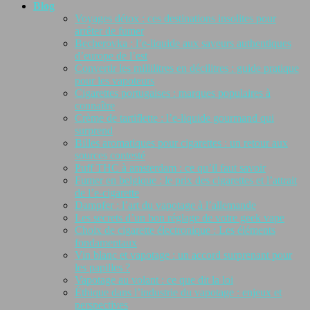
Blog
Voyages détox : ces destinations insolites pour
arrêter de fumer
Becherovka : l’e-liquide aux saveurs authentiques
d’europe de l’est
Convertir les millilitres en décilitres : guide pratique
pour les vapoteurs
Cigarettes portugaises : marques populaires à
connaître
Crème de tartiflette : l’e-liquide gourmand qui
surprend
Billes aromatiques pour cigarettes : un retour aux
sources contesté
Puff THC à amsterdam : ce qu’il faut savoir
Fumer en belgique : le prix des cigarettes et l’attrait
de l’e-cigarette
Dampfer : l’art du vapotage à l’allemande
Les secrets d’un bon réglage de votre geek vape
Choix de cigarette électronique : Les éléments
fondamentaux
Vin blanc et vapotage : un accord surprenant pour
les papilles ?
Vapotage au volant : ce que dit la loi
Éthique dans l’industrie du vapotage : enjeux et
perspectives