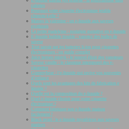
E-liquide gâteau yes noisette : la gourmandise sans
calories
Pourquoi votre cigarette électronique jetable
clignote-t-elle ?
Mango la valentine : un e-liquide aux saveurs
exotiques
La petite madeleine : nostalgie gustative en e-liquide
E-liquide bubble trouble : vapotez des bulles de
saveur
Tout savoir sur les batteries li-ion pour cigarettes
électroniques : un guide complet
Juice heroes mistyk : le nouvel élixir des vapoteurs
Saveur vanille : le classique intemporel des e-
cigarettes
Gummybear : l’e-liquide qui ravive vos souvenirs
d’enfance
Quels sont les avantages des kits de fabrication e
liquide ?
Quelle est la composition du e-liquide ?
Quel e-liquide choisir pour votre cigarette
électronique ?
Comment fabriquer son e-liquide maison
facilement ?
Black pearl : le e-liquide mystérieux aux saveurs
marines