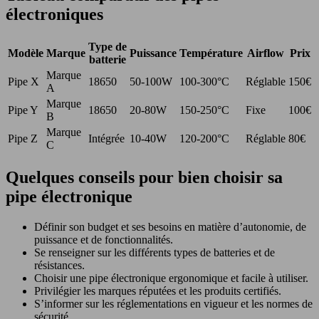
électroniques
Type de
Modèle
Marque
Puissance
Température
Airflow
Prix
batterie
Marque
Pipe X
18650
50-100W
100-300°C
Réglable
150€
A
Marque
Pipe Y
18650
20-80W
150-250°C
Fixe
100€
B
Marque
Pipe Z
Intégrée
10-40W
120-200°C
Réglable
80€
C
Quelques conseils pour bien choisir sa
pipe électronique
Définir son budget et ses besoins en matière d’autonomie, de
puissance et de fonctionnalités.
Se renseigner sur les différents types de batteries et de
résistances.
Choisir une pipe électronique ergonomique et facile à utiliser.
Privilégier les marques réputées et les produits certifiés.
S’informer sur les réglementations en vigueur et les normes de
sécurité.