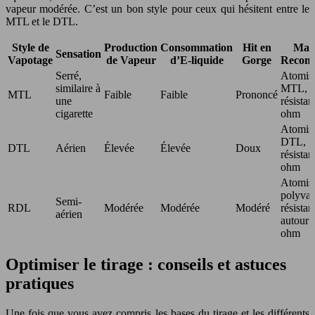
vapeur modérée. C’est un bon style pour ceux qui hésitent entre le
MTL et le DTL.
Style de
Production
Consommation
Hit en
Maté
Sensation
Vapotage
de Vapeur
d’E-liquide
Gorge
Recom
Serré,
Atomis
similaire à
MTL,
MTL
Faible
Faible
Prononcé
une
résista
cigarette
ohm
Atomis
DTL,
DTL
Aérien
Élevée
Élevée
Doux
résista
ohm
Atomis
polyval
Semi-
RDL
Modérée
Modérée
Modéré
résistan
aérien
autour 
ohm
Optimiser le tirage : conseils et astuces
pratiques
Une fois que vous avez compris les bases du tirage et les différents