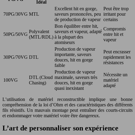
Idéal
Excellent hit en gorge,
Peut être trop
70PG/30VG
MTL
saveurs prononcées, peu
irritant pour
de production de vapeur
certains
Bon équilibre entre hit,
Compromis
Polyvalent
saveurs et vapeur, adapté
50PG/50VG
entre hit et
(MTL/RDL)
à la plupart des
vapeur
atomiseurs
Production de vapeur
Peut encrasser
importante, saveurs
30PG/70VG
DTL
rapidement les
douces, hit en gorge
résistances
faible
Production de vapeur
Nécessite un
DTL (Cloud
maximale, saveurs très
100VG
matériel
Chasing)
douces, hit en gorge
adapté
quasi inexistant
L’utilisation de matériel reconstructible implique une bonne
compréhension de la loi d’Ohm et des caractéristiques des différents
fils résistifs. Un mauvais montage peut entraîner des courts-circuits
et endommager votre matériel voire être dangereux.
L’art de personnaliser son expérience