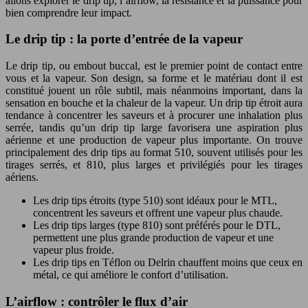
allons explorer le drip tip, l’airflow, la résistance et la puissance pour
bien comprendre leur impact.
Le drip tip : la porte d’entrée de la vapeur
Le drip tip, ou embout buccal, est le premier point de contact entre
vous et la vapeur. Son design, sa forme et le matériau dont il est
constitué jouent un rôle subtil, mais néanmoins important, dans la
sensation en bouche et la chaleur de la vapeur. Un drip tip étroit aura
tendance à concentrer les saveurs et à procurer une inhalation plus
serrée, tandis qu’un drip tip large favorisera une aspiration plus
aérienne et une production de vapeur plus importante. On trouve
principalement des drip tips au format 510, souvent utilisés pour les
tirages serrés, et 810, plus larges et privilégiés pour les tirages
aériens.
Les drip tips étroits (type 510) sont idéaux pour le MTL,
concentrent les saveurs et offrent une vapeur plus chaude.
Les drip tips larges (type 810) sont préférés pour le DTL,
permettent une plus grande production de vapeur et une
vapeur plus froide.
Les drip tips en Téflon ou Delrin chauffent moins que ceux en
métal, ce qui améliore le confort d’utilisation.
L’airflow : contrôler le flux d’air