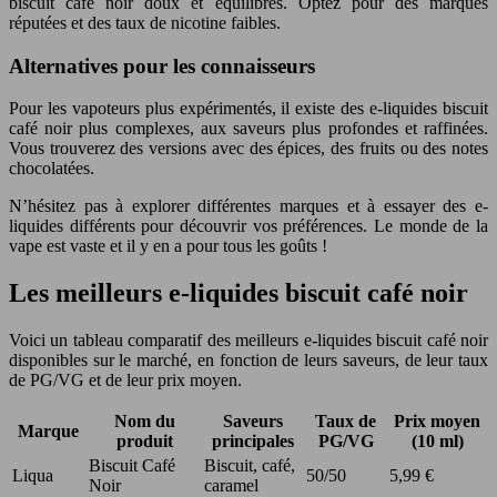
biscuit café noir doux et équilibrés. Optez pour des marques
réputées et des taux de nicotine faibles.
Alternatives pour les connaisseurs
Pour les vapoteurs plus expérimentés, il existe des e-liquides biscuit
café noir plus complexes, aux saveurs plus profondes et raffinées.
Vous trouverez des versions avec des épices, des fruits ou des notes
chocolatées.
N’hésitez pas à explorer différentes marques et à essayer des e-
liquides différents pour découvrir vos préférences. Le monde de la
vape est vaste et il y en a pour tous les goûts !
Les meilleurs e-liquides biscuit café noir
Voici un tableau comparatif des meilleurs e-liquides biscuit café noir
disponibles sur le marché, en fonction de leurs saveurs, de leur taux
de PG/VG et de leur prix moyen.
Nom du
Saveurs
Taux de
Prix moyen
Marque
produit
principales
PG/VG
(10 ml)
Biscuit Café
Biscuit, café,
Liqua
50/50
5,99 €
Noir
caramel