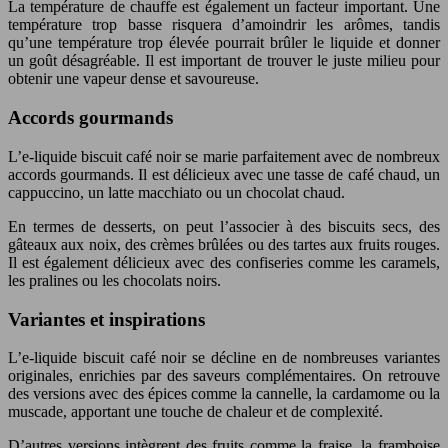
La température de chauffe est également un facteur important. Une
température trop basse risquera d’amoindrir les arômes, tandis
qu’une température trop élevée pourrait brûler le liquide et donner
un goût désagréable. Il est important de trouver le juste milieu pour
obtenir une vapeur dense et savoureuse.
Accords gourmands
L’e-liquide biscuit café noir se marie parfaitement avec de nombreux
accords gourmands. Il est délicieux avec une tasse de café chaud, un
cappuccino, un latte macchiato ou un chocolat chaud.
En termes de desserts, on peut l’associer à des biscuits secs, des
gâteaux aux noix, des crèmes brûlées ou des tartes aux fruits rouges.
Il est également délicieux avec des confiseries comme les caramels,
les pralines ou les chocolats noirs.
Variantes et inspirations
L’e-liquide biscuit café noir se décline en de nombreuses variantes
originales, enrichies par des saveurs complémentaires. On retrouve
des versions avec des épices comme la cannelle, la cardamome ou la
muscade, apportant une touche de chaleur et de complexité.
D’autres versions intègrent des fruits comme la fraise, la framboise